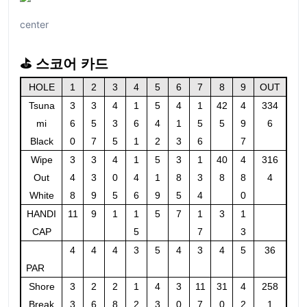
center
⛳ 스코어 카드
HOLE
1
2
3
4
5
6
7
8
9
OUT
Tsuna
3
3
4
1
5
4
1
42
4
334
mi
6
5
3
6
4
1
5
5
9
6
Black
0
7
5
1
2
3
6
7
Wipe
3
3
4
1
5
3
1
40
4
316
Out
4
3
0
4
1
8
3
8
8
4
White
8
9
5
6
9
5
4
0
HANDI
11
9
1
1
5
7
1
3
1
CAP
5
7
3
4
4
4
3
5
4
3
4
5
36
PAR
Shore
3
2
2
1
4
3
11
31
4
258
Break
3
6
8
2
3
0
7
0
2
1