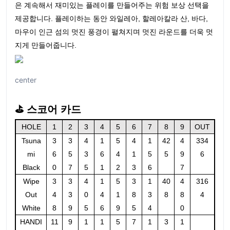
은 계속해서 재미있는 플레이를 만들어주는 위험 보상 선택을
제공합니다. 플레이하는 동안 와일레아, 할레아칼라 산, 바다,
마우이 인근 섬의 멋진 풍경이 펼쳐지며 멋진 라운드를 더욱 멋
지게 만들어줍니다.
center
⛳ 스코어 카드
HOLE
1
2
3
4
5
6
7
8
9
OUT
Tsuna
3
3
4
1
5
4
1
42
4
334
mi
6
5
3
6
4
1
5
5
9
6
Black
0
7
5
1
2
3
6
7
Wipe
3
3
4
1
5
3
1
40
4
316
Out
4
3
0
4
1
8
3
8
8
4
White
8
9
5
6
9
5
4
0
HANDI
11
9
1
1
5
7
1
3
1