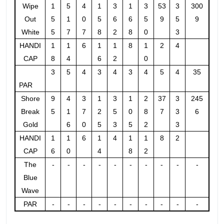
Wipe
1
5
4
1
3
1
3
53
3
300
Out
5
1
0
5
6
6
5
9
5
9
White
5
7
7
8
2
8
0
3
HANDI
1
1
6
1
1
8
1
2
4
CAP
8
4
6
2
0
3
5
4
3
4
3
4
5
4
35
PAR
Shore
9
4
3
1
3
1
2
37
3
245
Break
5
1
7
2
5
0
8
7
3
6
Gold
6
0
5
3
5
2
3
HANDI
1
1
6
1
4
1
1
8
2
CAP
6
0
4
8
2
The
-
-
-
-
-
-
-
-
-
-
Blue
Wave
PAR
-
-
-
-
-
-
-
-
-
-