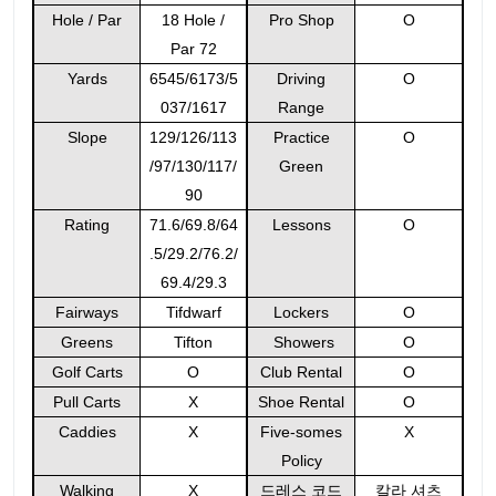
Hole / Par
18 Hole /
Pro Shop
O
Par 72
Yards
6545/6173/5
Driving
O
037/1617
Range
Slope
129/126/113
Practice
O
/97/130/117/
Green
90
Rating
71.6/69.8/64
Lessons
O
.5/29.2/76.2/
69.4/29.3
Fairways
Tifdwarf
Lockers
O
Greens
Tifton
Showers
O
Golf Carts
O
Club Rental
O
Pull Carts
X
Shoe Rental
O
Caddies
X
Five-somes
X
Policy
Walking
X
드레스 코드
칼라 셔츠