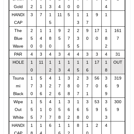
Gold
2
1
3
4
0
0
4
HANDI
3
7
1
11
5
1
1
9
1
CAP
5
3
7
The
2
1
1
9
2
2
9
17
1
161
Blue
5
4
8
5
7
3
0
0
8
7
Wave
0
0
0
5
5
2
PAR
4
3
4
3
4
4
3
3
4
31
HOLE
1
11
1
1
1
1
1
17
1
OUT
0
2
3
4
5
6
8
Tsuna
1
5
4
1
3
2
3
56
3
319
mi
7
3
2
7
8
0
7
0
6
9
Black
0
6
2
6
8
7
1
9
Wipe
1
5
4
1
3
1
3
53
3
300
Out
5
1
0
5
6
6
5
9
5
9
White
5
7
7
8
2
8
0
3
HANDI
1
1
6
1
1
8
1
2
4
CAP
8
4
6
2
0