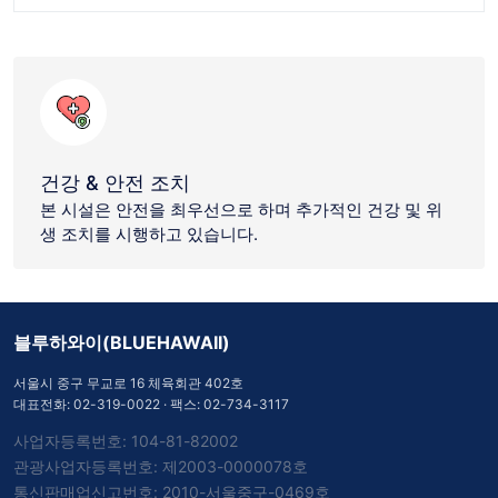
건강 & 안전 조치
본 시설은 안전을 최우선으로 하며 추가적인 건강 및 위
생 조치를 시행하고 있습니다.
블루하와이(BLUEHAWAII)
서울시 중구 무교로 16 체육회관 402호
대표전화:
02-319-0022
· 팩스: 02-734-3117
사업자등록번호: 104-81-82002
관광사업자등록번호: 제2003-0000078호
통신판매업신고번호: 2010-서울중구-0469호