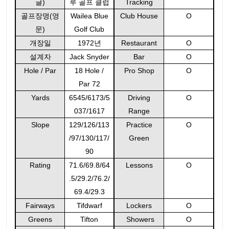
글)
루 골프 클럽
Tracking
골프장명(영
Wailea Blue
Club House
O
문)
Golf Club
개장일
1972년
Restaurant
O
설계자
Jack Snyder
Bar
O
Hole / Par
18 Hole /
Pro Shop
O
Par 72
Yards
6545/6173/5
Driving
O
037/1617
Range
Slope
129/126/113
Practice
O
/97/130/117/
Green
90
Rating
71.6/69.8/64
Lessons
O
.5/29.2/76.2/
69.4/29.3
Fairways
Tifdwarf
Lockers
O
Greens
Tifton
Showers
O