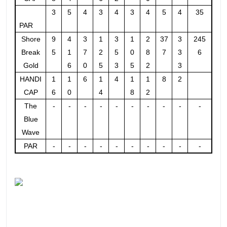
3
5
4
3
4
3
4
5
4
35
PAR
Shore
9
4
3
1
3
1
2
37
3
245
Break
5
1
7
2
5
0
8
7
3
6
Gold
6
0
5
3
5
2
3
HANDI
1
1
6
1
4
1
1
8
2
CAP
6
0
4
8
2
The
-
-
-
-
-
-
-
-
-
-
Blue
Wave
PAR
-
-
-
-
-
-
-
-
-
-