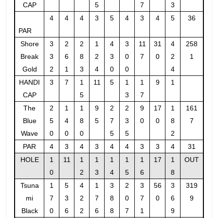
CAP
5
7
3
4
4
4
3
5
4
3
4
5
36
PAR
Shore
3
2
2
1
4
3
11
31
4
258
Break
3
6
8
2
3
0
7
0
2
1
Gold
2
1
3
4
0
0
4
HANDI
3
7
1
11
5
1
1
9
1
CAP
5
3
7
The
2
1
1
9
2
2
9
17
1
161
Blue
5
4
8
5
7
3
0
0
8
7
Wave
0
0
0
5
5
2
PAR
4
3
4
3
4
4
3
3
4
31
HOLE
1
11
1
1
1
1
1
17
1
OUT
0
2
3
4
5
6
8
Tsuna
1
5
4
1
3
2
3
56
3
319
mi
7
3
2
7
8
0
7
0
6
9
Black
0
6
2
6
8
7
1
9