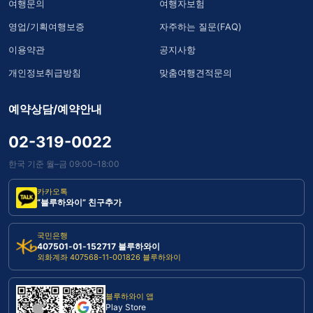
여행문의
여행자보험
영업/기획여행보증
자주하는 질문(FAQ)
이용약관
공지사항
개인정보취급방침
맞춤여행견적문의
예약상담/예약안내
02-319-0022
한국 기준 월–금 09:00–18:00
카카오톡
“블루하와이” 친구추가
국민은행
407501-01-152717 블루하와이
외화계좌 407568-11-001826 블루하와이
블루하와이 앱
Play Store