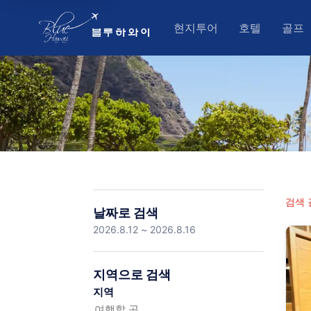
현지투어
호텔
골프
크루즈 / 세일링
오아후(와이
오
스노클링 / 해양 스포츠
카우아이
카
하늘 액티비티
빅아일랜드
빅
루아우쇼
마우이
마
아웃도어 어드벤쳐 & 입장
가이드 투어 (오아후,이웃섬
검색 
기타 (스냅/셔틀)
날짜로 검색
지역으로 검색
지역