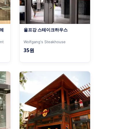
 레
울프강 스테이크하우스
ant
Wolfgang's Steakhouse
35원