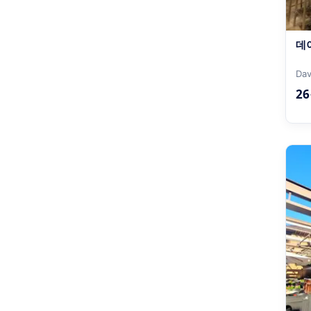
데
Dav
2