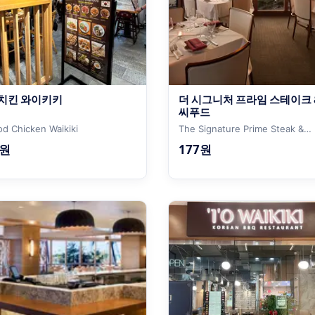
 치킨 와이키키
더 시그니처 프라임 스테이크 &
씨푸드
d Chicken Waikiki
The Signature Prime Steak &
Seafood
3원
177원