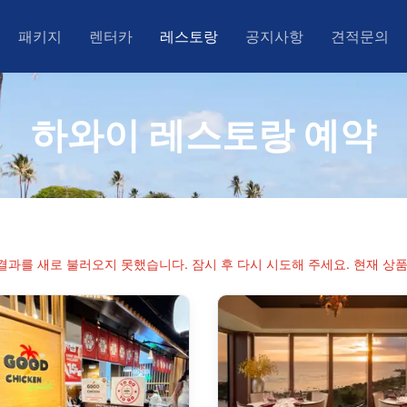
패키지
렌터카
레스토랑
공지사항
견적문의
키키)
아후(와이키키)
오아후(와이키키)
하와이 레스토랑 예약
우아이
아일랜드
우이
권
)
결과를 새로 불러오지 못했습니다. 잠시 후 다시 시도해 주세요. 현재 상품