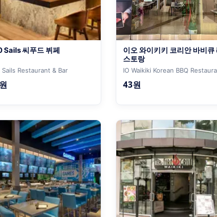
0 Sails 씨푸드 뷔페
이오 와이키키 코리안 바비큐
스토랑
 Sails Restaurant & Bar
IO Waikiki Korean BBQ Restaur
8원
43원