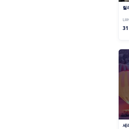
릴
Lil
3
세