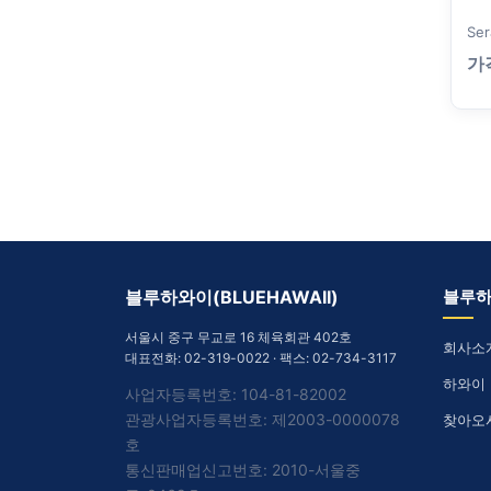
Ser
가
블루하와이(BLUEHAWAII)
블루
서울시 중구 무교로 16 체육회관 402호
회사소
대표전화:
02-319-0022
· 팩스: 02-734-3117
하와이
사업자등록번호: 104-81-82002
관광사업자등록번호: 제2003-0000078
찾아오
호
통신판매업신고번호: 2010-서울중