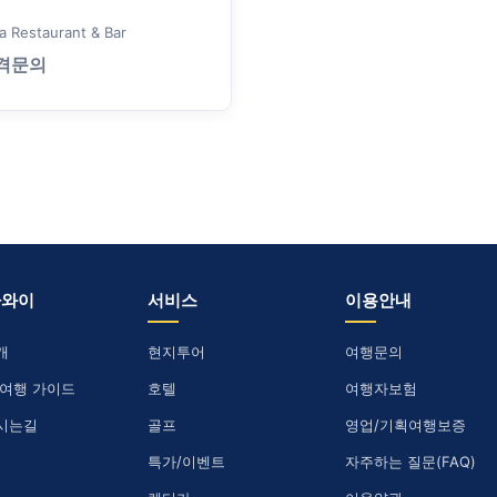
a Restaurant & Bar
격문의
하와이
서비스
이용안내
개
현지투어
여행문의
 여행 가이드
호텔
여행자보험
시는길
골프
영업/기획여행보증
특가/이벤트
자주하는 질문(FAQ)