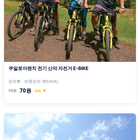
쿠알로아랜치 전기 산악 자전거 E-BIKE
오아후 · 아웃도어 액티비티
70원
4
%
▼
73원