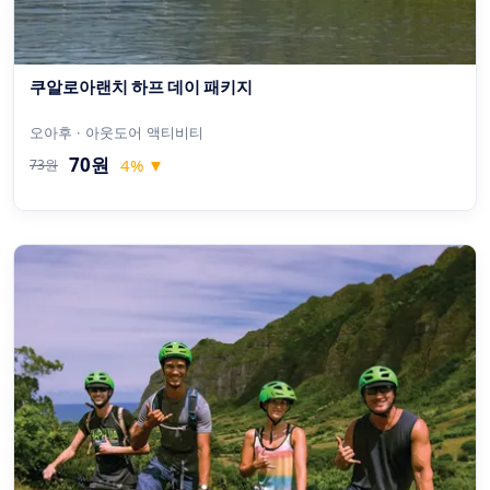
쿠알로아랜치 하프 데이 패키지
오아후 · 아웃도어 액티비티
70원
4
%
▼
73원