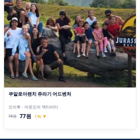
쿠알로아랜치 쥬라기 어드벤처
오아후 · 아웃도어 액티비티
77원
1
%
▼
78원