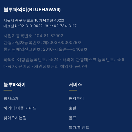
블루하와이(BLUEHAWAII)
서울시 중구 무교로 16 체육회관 402호
대표전화:
02-319-0022
· 팩스: 02-734-3117
사업자등록번호: 104-81-82002
관광사업자등록번호: 제2003-0000078호
통신판매업신고번호: 2010-서울중구-0469호
하와이 여행업등록번호: 5524 · 하와이 관광데스크 등록번호: 556
대표자: 윤미정 · 개인정보관리 책임자: 공나연
블루하와이
서비스
회사소개
현지투어
하와이 여행 가이드
호텔
찾아오시는길
골프
특가/이벤트