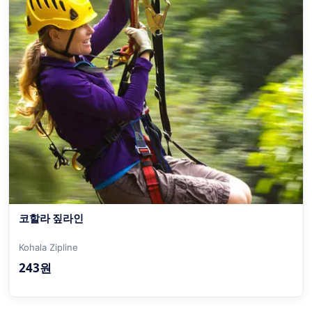
코할라 짚라인
Kohala Zipline
243원