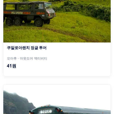
쿠알로아랜치 정글 투어
오아후 · 아웃도어 액티비티
41원