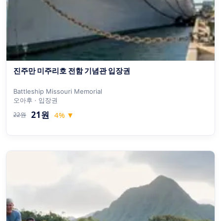
진주만 미주리호 전함 기념관 입장권
Battleship Missouri Memorial
오아후 · 입장권
21원
4
%
▼
22원