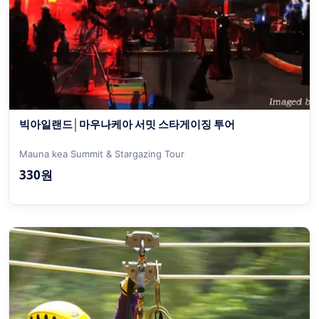
빅아일랜드│마우나케아 서밋 스타게이징 투어
Mauna kea Summit & Stargazing Tour
330원