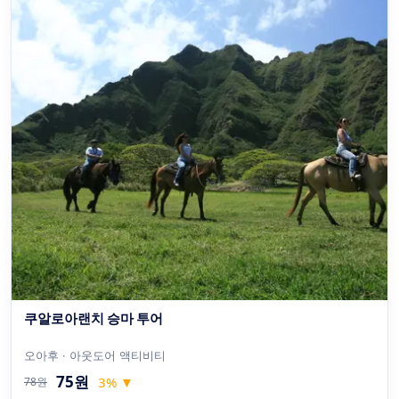
쿠알로아랜치 승마 투어
오아후 · 아웃도어 액티비티
75원
3
%
▼
78원