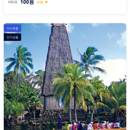
100원
4
%
▼
105원
식사포함
인기상품