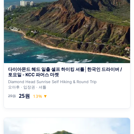
다이아몬드 헤드 일출 셀프 하이킹 셔틀│한국인 드라이버 /
토요일 - KCC 파머스 마켓
Diamond Head Sunrise Self Hiking & Round Trip
오아후 · 입장권 · 셔틀
25원
13
%
▼
29원