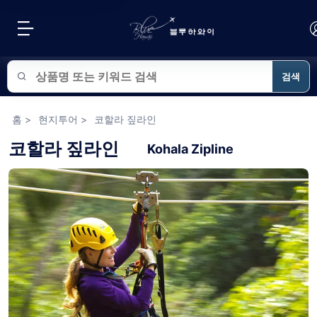
검색
블루하와이 상품 검색
홈
>
현지투어
>
코할라 짚라인
코할라 짚라인
Kohala Zipline