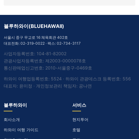
블루하와이(BLUEHAWAII)
서울시 중구 무교로 16 체육회관 402호
대표전화:
02-319-0022
· 팩스: 02-734-3117
사업자등록번호: 104-81-82002
관광사업자등록번호: 제2003-0000078호
통신판매업신고번호: 2010-서울중구-0469호
하와이 여행업등록번호: 5524 · 하와이 관광데스크 등록번호: 556
대표자: 윤미정 · 개인정보관리 책임자: 공나연
블루하와이
서비스
회사소개
현지투어
하와이 여행 가이드
호텔