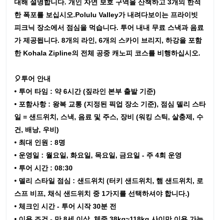
대해 설명합니다. 개인 자연 보호 구역을 산책하고 3개의 한적
한 폭포를 보십시오.Polulu Valley가 내려다보이는 프라이빗
피크닉 장소에서 점심을 먹습니다. 투어 내내 무료 스낵과 음료
가 제공됩니다. 8개의 라인, 6개의 스카이 브리지, 하강을 포함
한 Kohala Zipline의 전체 공중 캐노피 코스를 비행하십시오.
🎈투어 안내
• 투어 타임 : 약 6시간 (짚라인 본부 출발 기준)
• 포함사항 : 왕복 교통 (지정된 픽업 장소 기준), 점심 델리 스타
일 = 샌드위치, 스낵, 음료 및 주스, 장비 (워킹 스틱, 살충제, 수
건, 배낭, 우비)
• 최대 인원 : 8명
• 운영일 : 월요일, 화요일, 목요일, 금요일 - 주 4회 운영
• 투어 시간 : 08:30
• 델리 스타일 점심 : 샌드위치 (터키 샌드위치, 햄 샌드위치, 로
스프 비프, 채식 샌드위치 중 1가지를 선택하셔야 합니다.)
• 체크인 시간 - 투어 시작 30분 전
• 이용 조건 - 만 8세 이상, 체중 38kg~118kg 사이만 이용 가능