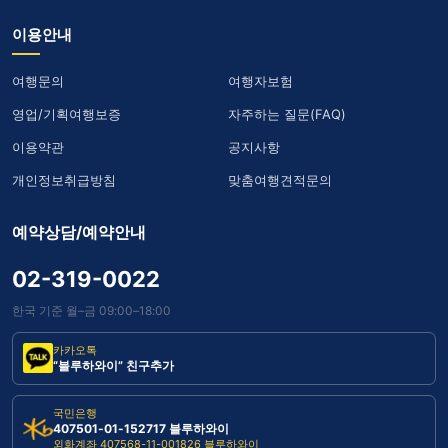
이용안내
여행문의
여행자보험
영업/기획여행보증
자주하는 질문(FAQ)
이용약관
공지사항
개인정보취급방침
맞춤여행견적문의
예약상담/예약안내
02-319-0022
한국 기준 월–금 09:00–18:00
카카오톡
“블루하와이” 친구추가
국민은행
407501-01-152717 블루하와이
외화계좌 407568-11-001826 블루하와이