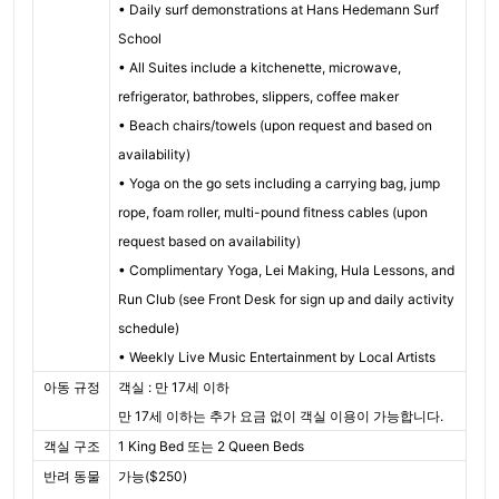
• Daily surf demonstrations at Hans Hedemann Surf
School
• All Suites include a kitchenette, microwave,
refrigerator, bathrobes, slippers, coffee maker
• Beach chairs/towels (upon request and based on
availability)
• Yoga on the go sets including a carrying bag, jump
rope, foam roller, multi-pound fitness cables (upon
request based on availability)
• Complimentary Yoga, Lei Making, Hula Lessons, and
Run Club (see Front Desk for sign up and daily activity
schedule)
• Weekly Live Music Entertainment by Local Artists
아동 규정
객실 : 만 17세 이하
만 17세 이하는 추가 요금 없이 객실 이용이 가능합니다.
객실 구조
1 King Bed 또는 2 Queen Beds
반려 동물
가능($250)