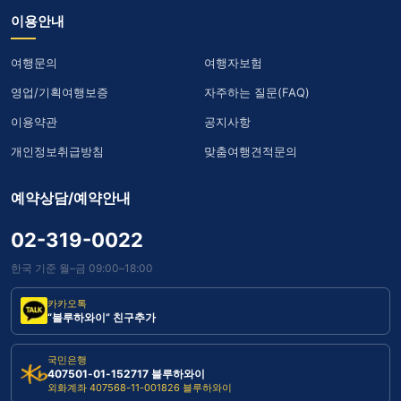
이용안내
여행문의
여행자보험
영업/기획여행보증
자주하는 질문(FAQ)
이용약관
공지사항
개인정보취급방침
맞춤여행견적문의
예약상담/예약안내
02-319-0022
한국 기준 월–금 09:00–18:00
카카오톡
“블루하와이” 친구추가
국민은행
407501-01-152717 블루하와이
외화계좌 407568-11-001826 블루하와이