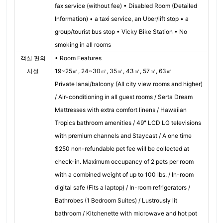
fax service (without fee) • Disabled Room (Detailed
Information) • a taxi service, an Uber/lift stop • a
group/tourist bus stop • Vicky Bike Station • No
smoking in all rooms
객실 편의
• Room Features
시설
19~25㎡, 24~30㎡, 35㎡, 43㎡, 57㎡, 63㎡
Private lanai/balcony (All city view rooms and higher)
/ Air-conditioning in all guest rooms / Serta Dream
Mattresses with extra comfort linens / Hawaiian
Tropics bathroom amenities / 49" LCD LG televisions
with premium channels and Staycast / A one time
$250 non-refundable pet fee will be collected at
check-in. Maximum occupancy of 2 pets per room
with a combined weight of up to 100 lbs. / In-room
digital safe (Fits a laptop) / In-room refrigerators /
Bathrobes (1 Bedroom Suites) / Lustrously lit
bathroom / Kitchenette with microwave and hot pot