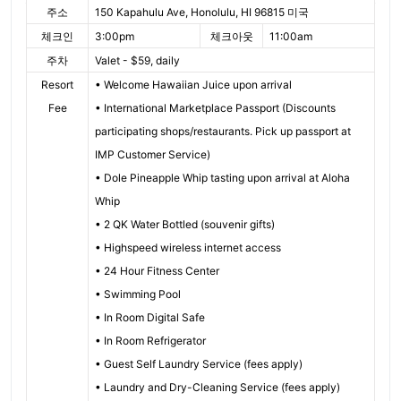
주소
150 Kapahulu Ave, Honolulu, HI 96815 미국
체크인
3:00pm
체크아웃
11:00am
주차
Valet - $59, daily
Resort
• Welcome Hawaiian Juice upon arrival
Fee
• International Marketplace Passport (Discounts
participating shops/restaurants. Pick up passport at
IMP Customer Service)
• Dole Pineapple Whip tasting upon arrival at Aloha
Whip
• 2 QK Water Bottled (souvenir gifts)
• Highspeed wireless internet access
• 24 Hour Fitness Center
• Swimming Pool
• In Room Digital Safe
• In Room Refrigerator
• Guest Self Laundry Service (fees apply)
• Laundry and Dry-Cleaning Service (fees apply)