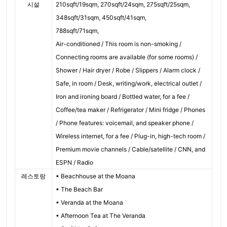
시설
210sqft/19sqm, 270sqft/24sqm, 275sqft/25sqm,
348sqft/31sqm, 450sqft/41sqm,
788sqft/71sqm,
Air-conditioned / This room is non-smoking /
Connecting rooms are available (for some rooms) /
Shower / Hair dryer / Robe / Slippers / Alarm clock /
Safe, in room / Desk, writing/work, electrical outlet /
Iron and ironing board / Bottled water, for a fee /
Coffee/tea maker / Refrigerator / Mini fridge / Phones
/ Phone features: voicemail, and speaker phone /
Wireless internet, for a fee / Plug-in, high-tech room /
Premium movie channels / Cable/satellite / CNN, and
ESPN / Radio
레스토랑
• Beachhouse at the Moana
• The Beach Bar
• Veranda at the Moana
• Afternoon Tea at The Veranda