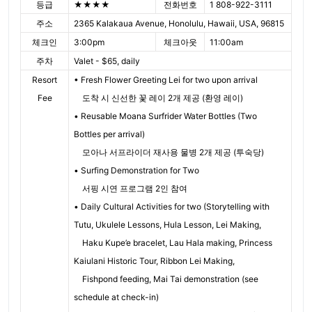
등급
★★★★
전화번호
1 808-922-3111
주소
2365 Kalakaua Avenue, Honolulu, Hawaii, USA, 96815
체크인
3:00pm
체크아웃
11:00am
주차
Valet - $65, daily
Resort
• Fresh Flower Greeting Lei for two upon arrival
Fee
도착 시 신선한 꽃 레이 2개 제공 (환영 레이)
• Reusable Moana Surfrider Water Bottles (Two
Bottles per arrival)
모아나 서프라이더 재사용 물병 2개 제공 (투숙당)
• Surfing Demonstration for Two
서핑 시연 프로그램 2인 참여
• Daily Cultural Activities for two (Storytelling with
Tutu, Ukulele Lessons, Hula Lesson, Lei Making,
Haku Kupe’e bracelet, Lau Hala making, Princess
Kaiulani Historic Tour, Ribbon Lei Making,
Fishpond feeding, Mai Tai demonstration (see
schedule at check-in)