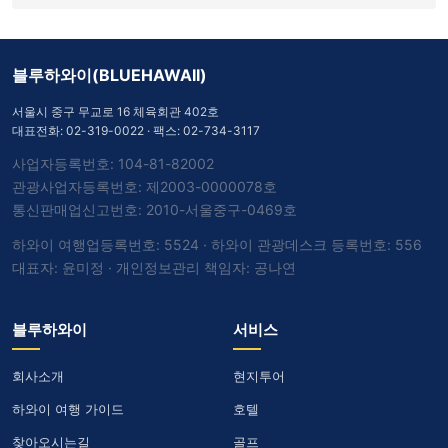
블루하와이(BLUEHAWAII)
서울시 중구 무교로 16 체육회관 402호
대표전화:
02-319-0022
· 팩스: 02-734-3117
사업자등록번호: 104-81-82002
관광사업자등록번호: 제2003-0000078호
통신판매업신고번호: 2010-서울중구-0469호
하와이 여행업등록번호: 5524 · 하와이 관광데스크 등록번호: 556
대표자: 윤미정 · 개인정보관리 책임자: 공나연
블루하와이
서비스
회사소개
현지투어
하와이 여행 가이드
호텔
찾아오시는길
골프