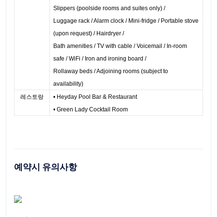
Slippers (poolside rooms and suites only) /
Luggage rack / Alarm clock / Mini-fridge / Portable stove
(upon request) / Hairdryer /
Bath amenities / TV with cable / Voicemail / In-room
safe / WiFi / Iron and ironing board /
Rollaway beds / Adjoining rooms (subject to
availability)
레스토랑
• Heyday Pool Bar & Restaurant
• ​Green Lady Cocktail Room
예약시 유의사항