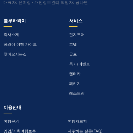
대표자: 윤미정 · 개인정보관리 책임자: 공나연
블루하와이
서비스
회사소개
현지투어
하와이 여행 가이드
호텔
찾아오시는길
골프
특가/이벤트
렌터카
패키지
레스토랑
이용안내
여행문의
여행자보험
영업/기획여행보증
자주하는 질문(FAQ)