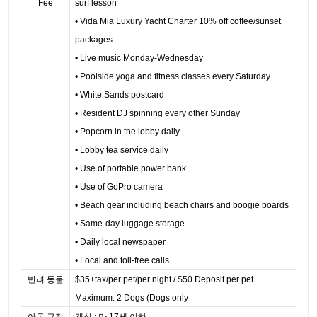
Fee
surf lesson
• Vida Mia Luxury Yacht Charter 10% off coffee/sunset
packages
• Live music Monday-Wednesday
• Poolside yoga and fitness classes every Saturday
• White Sands postcard
• Resident DJ spinning every other Sunday
• Popcorn in the lobby daily
• Lobby tea service daily
• Use of portable power bank
• Use of GoPro camera
• Beach gear including beach chairs and boogie boards
• Same-day luggage storage
• Daily local newspaper
• Local and toll-free calls
반려 동물
$35+tax/per pet/per night / $50 Deposit per pet
Maximum: 2 Dogs (Dogs only
아동 규정
객실 : 만 17세 이하