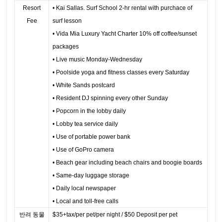
Resort
• Kai Sallas. Surf School 2-hr rental with purchace of
Fee
surf lesson
• Vida Mia Luxury Yacht Charter 10% off coffee/sunset
packages
• Live music Monday-Wednesday
• Poolside yoga and fitness classes every Saturday
• White Sands postcard
• Resident DJ spinning every other Sunday
• Popcorn in the lobby daily
• Lobby tea service daily
• Use of portable power bank
• Use of GoPro camera
• Beach gear including beach chairs and boogie boards
• Same-day luggage storage
• Daily local newspaper
• Local and toll-free calls
반려 동물
$35+tax/per pet/per night / $50 Deposit per pet