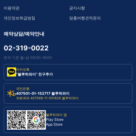
이용약관
공지사항
개인정보취급방침
맞춤여행견적문의
예약상담/예약안내
02-319-0022
한국 기준 월–금 09:00–18:00
카카오톡
“블루하와이” 친구추가
국민은행
407501-01-152717 블루하와이
외화계좌 407568-11-001826 블루하와이
블루하와이 앱
Play Store
App Store