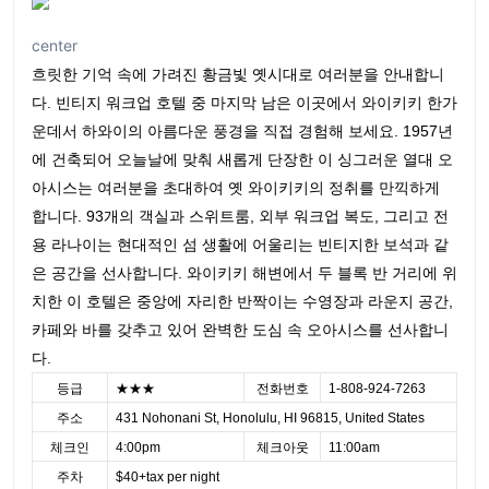
center
흐릿한 기억 속에 가려진 황금빛 옛시대로 여러분을 안내합니
다. 빈티지 워크업 호텔 중 마지막 남은 이곳에서 와이키키 한가
운데서 하와이의 아름다운 풍경을 직접 경험해 보세요. 1957년
에 건축되어 오늘날에 맞춰 새롭게 단장한 이 싱그러운 열대 오
아시스는 여러분을 초대하여 옛 와이키키의 정취를 만끽하게
합니다. 93개의 객실과 스위트룸, 외부 워크업 복도, 그리고 전
용 라나이는 현대적인 섬 생활에 어울리는 빈티지한 보석과 같
은 공간을 선사합니다. 와이키키 해변에서 두 블록 반 거리에 위
치한 이 호텔은 중앙에 자리한 반짝이는 수영장과 라운지 공간,
카페와 바를 갖추고 있어 완벽한 도심 속 오아시스를 선사합니
다.
등급
★★★
전화번호
1-808-924-7263
주소
431 Nohonani St, Honolulu, HI 96815, United States
체크인
4:00pm
체크아웃
11:00am
주차
$40+tax per night