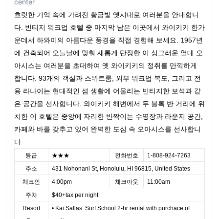
center
흐릿한 기억 속에 가려진 황금빛 옛시대로 여러분을 안내합니
다. 빈티지 워크업 호텔 중 마지막 남은 이곳에서 와이키키 한가
운데서 하와이의 아름다운 풍경을 직접 경험해 보세요. 1957년
에 건축되어 오늘날에 맞춰 새롭게 단장한 이 싱그러운 열대 오
아시스는 여러분을 초대하여 옛 와이키키의 정취를 만끽하게
합니다. 93개의 객실과 스위트룸, 외부 워크업 복도, 그리고 전
용 라나이는 현대적인 섬 생활에 어울리는 빈티지한 보석과 같
은 공간을 선사합니다. 와이키키 해변에서 두 블록 반 거리에 위
치한 이 호텔은 중앙에 자리한 반짝이는 수영장과 라운지 공간,
카페와 바를 갖추고 있어 완벽한 도심 속 오아시스를 선사합니
다.
등급
★★★
전화번호
1-808-924-7263
주소
431 Nohonani St, Honolulu, HI 96815, United States
체크인
4:00pm
체크아웃
11:00am
주차
$40+tax per night
Resort
• Kai Sallas. Surf School 2-hr rental with purchace of