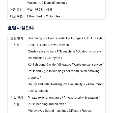
Maximum: 2 Dogs (Dogs only
아동 규정
객실 : 만 17세 이하
객실 구조
1 King Bed or 2 Doubles
호텔시설안내
호텔 편의
Swimming pool with sundeck & loungers / Hot tub-style
시설
grotto / Oshibori towel service /
Onsite cafe and bar / ATM machine / Outdoor shower /
Ice machine / Courtyard /
Koi fish pond & waterfall feature / Wake-up call service /
Pet friendly (up to two dogs per room) / Non-smoking
property /
Hourly and Valet Parking (on availability) / 24-hour front
desk & security
객실 편의
Private exterior entrance / Private lanai with seating /
시설
Plush bedding and pillows /
Microwave / Sound machine / Diffuser / Robes /