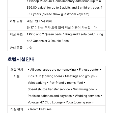
• Bishop Museum: Complimentary admission (up to a
$99.80 value) for up to 2 adults and 2 children, ages 4
- 17 years (please show guestroom keycard)
아동 규정
객실 : 만 17세 이하
만 17 이하는 추가 요금 없이 객실 이용이 가능합니다.
객실 구조
1 King and 2 Queen beds, 1 King and 1 sofa bed, 1 King
or 2 Queens or 3 Double Beds
반려 동물
가능
호텔시설안내
호텔 편의
• All guest areas are non-smoking • Fitness center •
시설
Kids Club (coming soon) • Meetings and groups •
Valet parking • Pet-friendly rooms (fee) •
Speedishuttle transfer service • Swimming pool •
Poolside cabanas and daybeds • Wedding services •
Voyager 47 Club Lounge • Yoga (coming soon)
객실 편의
• Room Features