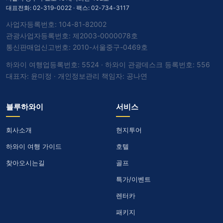
대표전화:
02-319-0022
· 팩스: 02-734-3117
사업자등록번호: 104-81-82002
관광사업자등록번호: 제2003-0000078호
통신판매업신고번호: 2010-서울중구-0469호
하와이 여행업등록번호: 5524 · 하와이 관광데스크 등록번호: 556
대표자: 윤미정 · 개인정보관리 책임자: 공나연
블루하와이
서비스
회사소개
현지투어
하와이 여행 가이드
호텔
찾아오시는길
골프
특가/이벤트
렌터카
패키지