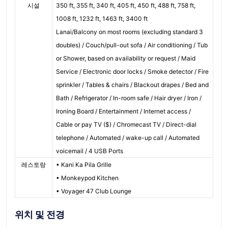
시설
350 ft, 355 ft, 340 ft, 405 ft, 450 ft, 488 ft, 758 ft,
1008 ft, 1232 ft, 1463 ft, 3400 ft
Lanai/Balcony on most rooms (excluding standard 3
doubles) / Couch/pull-out sofa / Air conditioning / Tub
or Shower, based on availability or request / Maid
Service / Electronic door locks / Smoke detector / Fire
sprinkler / Tables & chairs / Blackout drapes / Bed and
Bath / Refrigerator / In-room safe / Hair dryer / Iron /
Ironing Board / Entertainment / Internet access /
Cable or pay TV ($) / Chromecast TV / Direct-dial
telephone / Automated / wake-up call / Automated
voicemail / 4 USB Ports
레스토랑
• Kani Ka Pila Grille
• Monkeypod Kitchen
• Voyager 47 Club Lounge
위치 및 전경