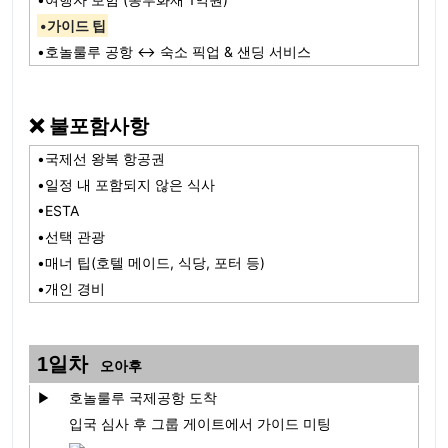
•가이드 팁
•호놀룰루 공항 ↔ 숙소 픽업 & 샌딩 서비스
❌ 불포함사항
•국제선 왕복 항공권
•일정 내 포함되지 않은 식사
•ESTA
•선택 관광
•매너 팁(호텔 메이드, 식당, 포터 등)
•개인 경비
1일차
오아후
▶
호놀룰루 국제공항 도착
입국 심사 후 그룹 게이트에서 가이드 미팅