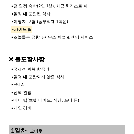
•전 일정 숙박(2인 1실), 세금 & 리조트 피
•일정 내 포함된 식사
•여행자 보험 (동부화재 1억원)
•가이드 팁
•호놀룰루 공항 ↔ 숙소 픽업 & 샌딩 서비스
❌ 불포함사항
•국제선 왕복 항공권
•일정 내 포함되지 않은 식사
•ESTA
•선택 관광
•매너 팁(호텔 메이드, 식당, 포터 등)
•개인 경비
1일차
오아후