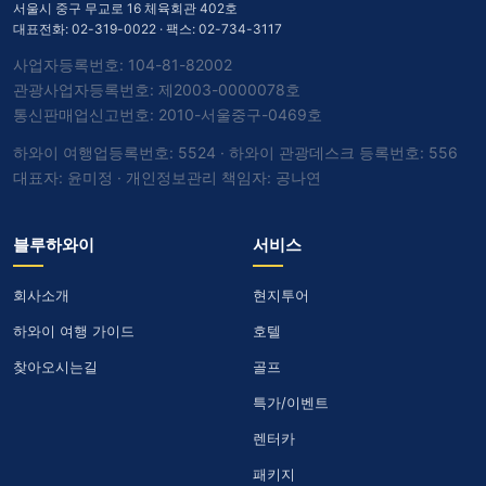
서울시 중구 무교로 16 체육회관 402호
대표전화:
02-319-0022
· 팩스: 02-734-3117
사업자등록번호: 104-81-82002
관광사업자등록번호: 제2003-0000078호
통신판매업신고번호: 2010-서울중구-0469호
하와이 여행업등록번호: 5524 · 하와이 관광데스크 등록번호: 556
대표자: 윤미정 · 개인정보관리 책임자: 공나연
블루하와이
서비스
회사소개
현지투어
하와이 여행 가이드
호텔
찾아오시는길
골프
특가/이벤트
렌터카
패키지