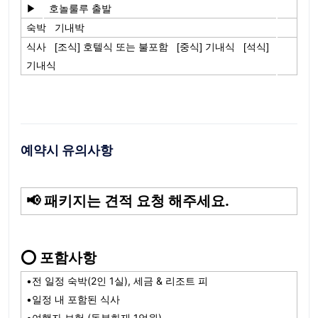
▶
호놀룰루 출발
숙박 기내박
식사 [조식] 호텔식 또는 불포함 [중식] 기내식 [석식]
기내식
예약시 유의사항
📢 패키지는 견적 요청 해주세요.
⭕ 포함사항
•전 일정 숙박(2인 1실), 세금 & 리조트 피
•일정 내 포함된 식사
•여행자 보험 (동부화재 1억원)