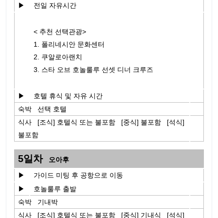
▶
전일 자유시간
< 추천 선택관광>
1. 폴리네시안 문화센터
2. 쿠알로아랜치
3. 스타 오브 호놀룰루 선셋 디너 크루즈
▶
호텔 휴식 및 자유 시간
숙박 선택 호텔
식사 [조식] 호텔식 또는 불포함 [중식] 불포함 [석식]
불포함
5일차
오아후
▶
가이드 미팅 후 공항으로 이동
▶
호놀룰루 출발
숙박 기내박
식사 [조식] 호텔식 또는 불포함 [중식] 기내식 [석식]