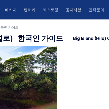
패키지
렌터카
레스토랑
공지사항
견적문의
한국인 가이드
키키)
아후(와이키키)
오아후(와이키키)
힐로)│한국인 가이드
Big Island (Hilo)
우아이
아일랜드
우이
권
)