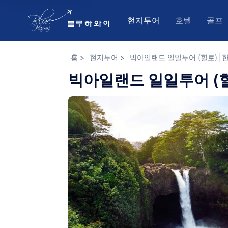
현지투어
호텔
골프
홈
>
현지투어
>
빅아일랜드 일일투어 (힐로)│
크루즈 / 세일링
오아후(와이
오
빅아일랜드 일일투어 (
스노클링 / 해양 스포츠
카우아이
카
하늘 액티비티
빅아일랜드
빅
루아우쇼
마우이
마
아웃도어 어드벤쳐 & 입장
가이드 투어 (오아후,이웃섬
기타 (스냅/셔틀)