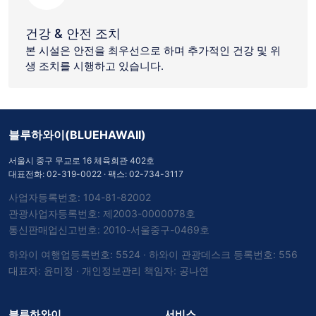
건강 & 안전 조치
본 시설은 안전을 최우선으로 하며 추가적인 건강 및 위
생 조치를 시행하고 있습니다.
블루하와이(BLUEHAWAII)
서울시 중구 무교로 16 체육회관 402호
대표전화:
02-319-0022
· 팩스: 02-734-3117
사업자등록번호: 104-81-82002
관광사업자등록번호: 제2003-0000078호
통신판매업신고번호: 2010-서울중구-0469호
하와이 여행업등록번호: 5524 · 하와이 관광데스크 등록번호: 556
대표자: 윤미정 · 개인정보관리 책임자: 공나연
블루하와이
서비스