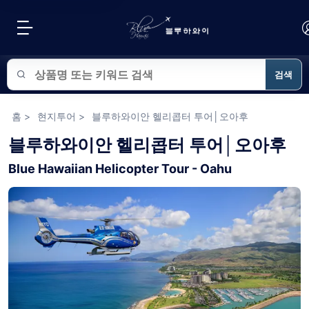
검색
블루하와이 상품 검색
홈
>
현지투어
>
블루하와이안 헬리콥터 투어│오아후
블루하와이안 헬리콥터 투어│오아후
Blue Hawaiian Helicopter Tour - Oahu