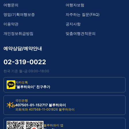
여행문의
여행자보험
영업/기획여행보증
자주하는 질문(FAQ)
이용약관
공지사항
개인정보취급방침
맞춤여행견적문의
예약상담/예약안내
02-319-0022
한국 기준 월–금 09:00–18:00
카카오톡
“블루하와이” 친구추가
국민은행
407501-01-152717 블루하와이
외화계좌 407568-11-001826 블루하와이
블루하와이 앱