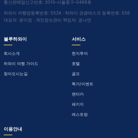
통신판매업신고번호: 2010-서울중구-0469호
하와이 여행업등록번호: 5524 · 하와이 관광데스크 등록번호: 556
대표자: 윤미정 · 개인정보관리 책임자: 공나연
블루하와이
서비스
회사소개
현지투어
하와이 여행 가이드
호텔
찾아오시는길
골프
특가/이벤트
렌터카
패키지
레스토랑
이용안내