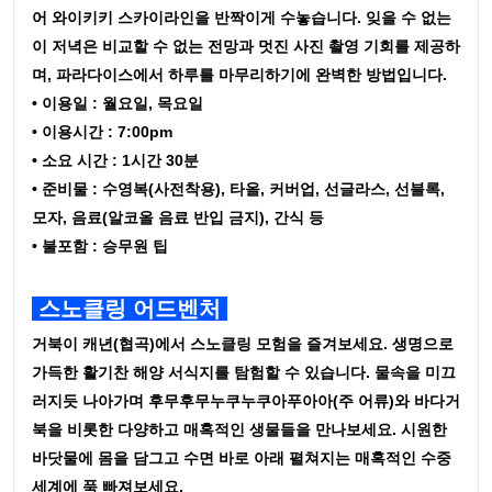
어 와이키키 스카이라인을 반짝이게 수놓습니다. 잊을 수 없는
이 저녁은 비교할 수 없는 전망과 멋진 사진 촬영 기회를 제공하
며, 파라다이스에서 하루를 마무리하기에 완벽한 방법입니다.
• 이용일 : 월요일, 목요일
• 이용시간 : 7:00pm
• 소요 시간 : 1시간 30분
• 준비물 : 수영복(사전착용), 타올, 커버업, 선글라스, 선블록,
모자, 음료(알코올 음료 반입 금지), 간식 등
• 불포함 : 승무원 팁
스노클링 어드벤처
거북이 캐년(협곡)에서 스노클링 모험을 즐겨보세요. 생명으로
가득한 활기찬 해양 서식지를 탐험할 수 있습니다. 물속을 미끄
러지듯 나아가며 후무후무누쿠누쿠아푸아아(주 어류)와 바다거
북을 비롯한 다양하고 매혹적인 생물들을 만나보세요. 시원한
바닷물에 몸을 담그고 수면 바로 아래 펼쳐지는 매혹적인 수중
세계에 푹 빠져보세요.