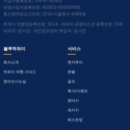
사업자등록번호: 104-81-82002
관광사업자등록번호: 제2003-0000078호
통신판매업신고번호: 2010-서울중구-0469호
하와이 여행업등록번호: 5524 · 하와이 관광데스크 등록번호: 556
대표자: 윤미정 · 개인정보관리 책임자: 공나연
블루하와이
서비스
회사소개
현지투어
하와이 여행 가이드
호텔
찾아오시는길
골프
특가/이벤트
렌터카
패키지
레스토랑