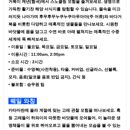
거북이 캐년(협곡)에서 스노클링 모험을 즐겨보세요. 생명으로
가득한 활기찬 해양 서식지를 탐험할 수 있습니다. 물속을 미끄
러지듯 나아가며 후무후무누쿠누쿠아푸아아(주 어류)와 바다거
북을 비롯한 다양하고 매혹적인 생물들을 만나보세요. 시원한
바닷물에 몸을 담그고 수면 바로 아래 펼쳐지는 매혹적인 수중
세계에 푹 빠져보세요.
• 이용일 : 월요일, 목요일, 금요일, 토요일, 일요일
• 이용시간 : 11:00am, 2:00pm
• 소요 시간 : 2시간
• 준비물 : 수영복(사전착용), 타올, 커버업, 선글라스, 선블록,
모자, 음료(알코올 음료 반입 금지), 간식 등
• 불포함 : 승무원 팁
웨일 와칭
카타마란에 올라 계절에 맞는 고래 관찰 모험을 떠나보세요. 혹
등 고래들이 하와이의 따뜻한 바닷물에 모여들어, 이 놀라운 생
명체들이 물 위로 뛰어오르고 물을 뿜어내는 모습을 볼 수 있는