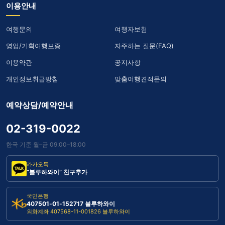
이용안내
여행문의
여행자보험
영업/기획여행보증
자주하는 질문(FAQ)
이용약관
공지사항
개인정보취급방침
맞춤여행견적문의
예약상담/예약안내
02-319-0022
한국 기준 월–금 09:00–18:00
카카오톡
“블루하와이” 친구추가
국민은행
407501-01-152717 블루하와이
외화계좌 407568-11-001826 블루하와이